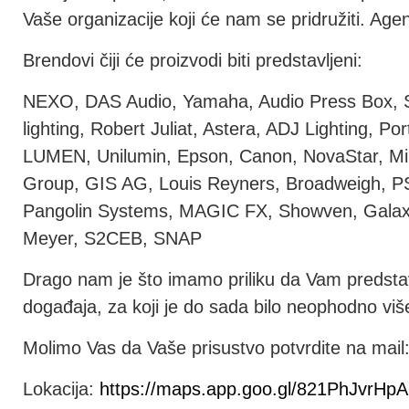
Vaše organizacije koji će nam se pridružiti. Ag
Brendovi čiji će proizvodi biti predstavljeni:
NEXO, DAS Audio, Yamaha, Audio Press Box, 
lighting, Robert Juliat, Astera, ADJ Lighting, P
LUMEN, Unilumin, Epson, Canon, NovaStar, Mi
Group, GIS AG, Louis Reyners, Broadweigh, P
Pangolin Systems, MAGIC FX, Showven, Galaxi
Meyer, S2CEB, SNAP
Drago nam je što imamo priliku da Vam predstav
događaja, za koji je do sada bilo neophodno viš
Molimo Vas da Vaše prisustvo potvrdite na mail
Lokacija:
https://maps.app.goo.gl/821PhJvrHp