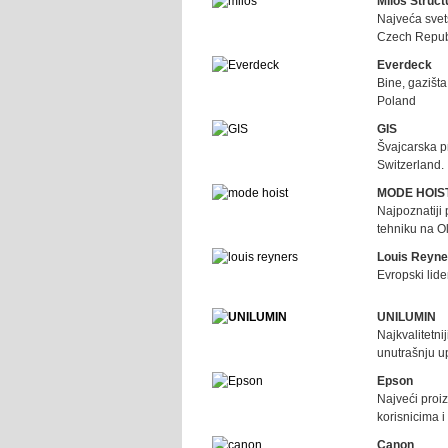
Milos Struc
Najveća svet
Czech Repub
Everdeck
Bine, gazišt
Poland
GIS
Švajcarska p
Switzerland.
MODE HOIS
Najpoznatiji 
tehniku na O
Louis Reyne
Evropski lide
UNILUMIN
Najkvalitetni
unutrašnju u
Epson
Najveći proi
korisnicima i
Canon