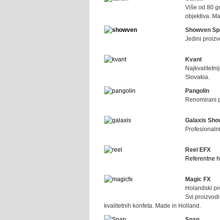
Više od 80 go
objektiva. M
Showven Sp
Jedini proizv
Kvant
Najkvalitetni
Slovakia.
Pangolin
Renomirani p
Galaxis Sho
Profesionalni
Reel EFX
Referentne 
Magic FX
Holandski pr
Svi proizvod
kvalitetnih konfeta. Made in Holland.
Snap