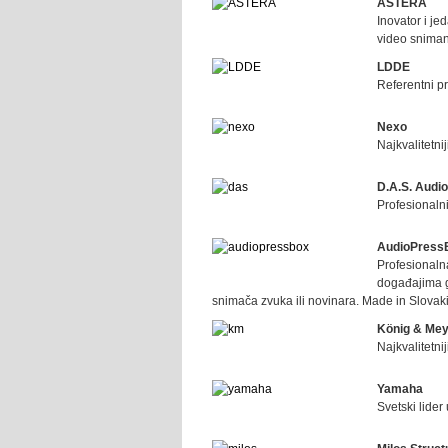
ASTERA
Inovator i je
video sniman
LDDE
Referentni pr
Nexo
Najkvalitetni
D.A.S. Audio
Profesionaln
AudioPress
Profesionaln
događajima g
snimača zvuka ili novinara. Made in Slovak
König & Me
Najkvalitetni
Yamaha
Svetski lider