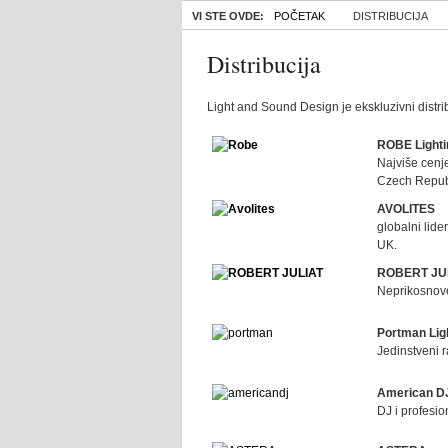
VI STE OVDE:
POČETAK
DISTRIBUCIJA
Distribucija
Light and Sound Design je ekskluzivni distri
ROBE Lighti
Najviše cenj
Czech Repub
AVOLITES
globalni lide
UK.
ROBERT JU
Neprikosnoven
Portman Lig
Jedinstveni r
American D
DJ i profesi