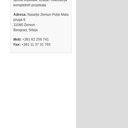
tipova objekata. Izrada i realizacija
kompletnih projekata.
Adresa:
Naselje Zemun Polje Mala
pruga 6
11080 Zemun
Beograd, Srbija
Mob:
+381 62 256 741
Fax:
+381 11 37 31 765