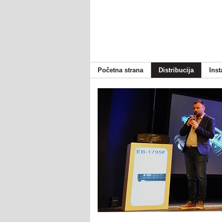
Početna strana
Distribucija
Inst