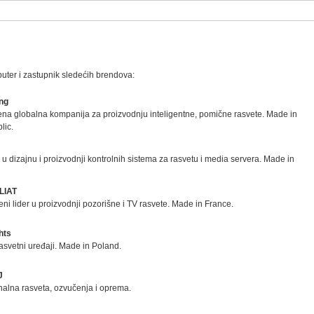
buter i zastupnik sledećih brendova:
ng
ena globalna kompanija za proizvodnju inteligentne, pomične rasvete. Made in
lic.
r u dizajnu i proizvodnji kontrolnih sistema za rasvetu i media servera. Made in
LIAT
i lider u proizvodnji pozorišne i TV rasvete. Made in France.
hts
asvetni uređaji. Made in Poland.
J
onalna rasveta, ozvučenja i oprema.