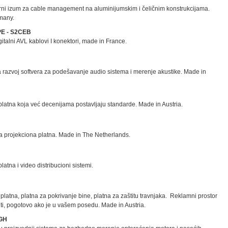
ni izum za cable management na aluminijumskim i čeličnim konstrukcijama.
many.
E - S2CEB
gitalni AVL kablovi I konektori, made in France.
 razvoj softvera za podešavanje audio sistema i merenje akustike. Made in
platna koja već decenijama postavljaju standarde. Made in Austria.
a projekciona platna. Made in The Netherlands.
latna i video distribucioni sistemi.
latna, platna za pokrivanje bine, platna za zaštitu travnjaka. Reklamni prostor
titi, pogotovo ako je u vašem posedu. Made in Austria.
GH