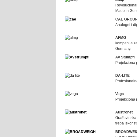
Revolucionar
Made in Ger
CAE GROUP
Analogni i di
AFMG
kompanija za
Germany.
AV Stumpfl
Projekciona 
DA-LITE
Profesionaln
Vega
Projekciona p
Austronet
Građevinska p
treba iskoris
BROADWEI