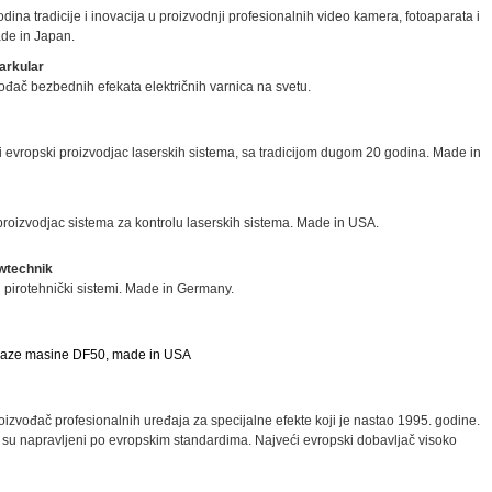
dina tradicije i inovacija u proizvodnji profesionalnih video kamera, fotoaparata i
ade in Japan.
arkular
ođač bezbednih efekata električnih varnica na svetu.
ji evropski proizvodjac laserskih sistema, sa tradicijom dugom 20 godina. Made in
roizvodjac sistema za kontrolu laserskih sistema. Made in USA.
wtechnik
 pirotehnički sistemi. Made in Germany.
haze masine DF50, made in USA
oizvođač profesionalnih uređaja za specijalne efekte koji je nastao 1995. godine.
i su napravljeni po evropskim standardima. Najveći evropski dobavljač visoko