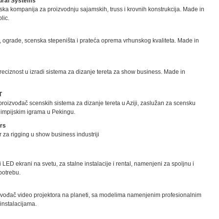
tural Systems
ska kompanija za proizvodnju sajamskih, truss i krovnih konstrukcija. Made in
lic.
a, ograde, scenska stepeništa i prateća oprema vrhunskog kvaliteta. Made in
reciznost u izradi sistema za dizanje tereta za show business. Made in
T
proizvođač scenskih sistema za dizanje tereta u Aziji, zaslužan za scensku
limpijskim igrama u Pekingu.
rs
r za rigging u show business industriji
ji LED ekrani na svetu, za stalne instalacije i rental, namenjeni za spoljnu i
potrebu.
zvođač video projektora na planeti, sa modelima namenjenim profesionalnim
 instalacijama.