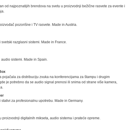
dan od najpoznatijih brendova na svetu u proizvodnji bežične rasvete za evente i
ja.
oizvođač pozorišne i TV rasvete. Made in Austria.
ji svetski razglasni sistemi. Made in France.
i audio sistemi. Made in Spain.
Box
a pojačala za distribuciju zvuka na konferencijama za štampu i drugim
de je potrebno da se audio signal prenosi ili snima od strane više kamera,
ia.
yer
ji stativi za profesionalnu upotrebu. Made in Germany.
 u proizvodnji digitalnih mikseta, audio sistema i prateće opreme.