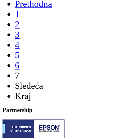
Prethodna
1
2
3
4
5
6
7
Sledeća
Kraj
Partnership