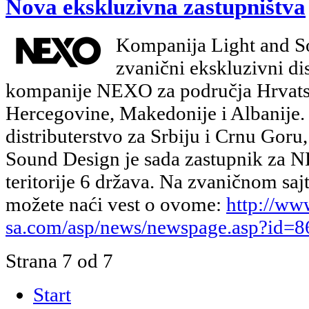
Nova ekskluzivna zastupništva
Kompanija Light and So
zvanični ekskluzivni di
kompanije NEXO za područja Hrvats
Hercegovine, Makedonije i Albanije.
distributerstvo za Srbiju i Crnu Gor
Sound Design je sada zastupnik za 
teritorije 6 država. Na zvaničnom s
možete naći vest o ovome:
http://ww
sa.com/asp/news/newspage.asp?id=8
Strana 7 od 7
Start