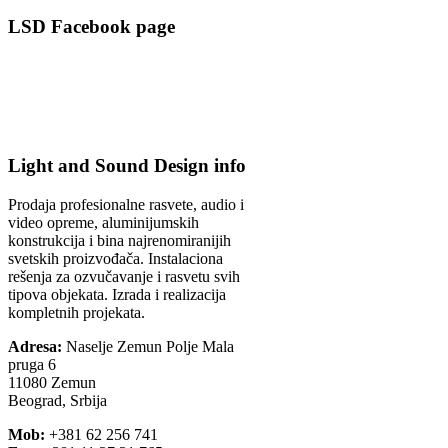
LSD Facebook page
Light and Sound Design info
Prodaja profesionalne rasvete, audio i
video opreme, aluminijumskih
konstrukcija i bina najrenomiranijih
svetskih proizvođača. Instalaciona
rešenja za ozvučavanje i rasvetu svih
tipova objekata. Izrada i realizacija
kompletnih projekata.
Adresa:
Naselje Zemun Polje Mala
pruga 6
11080 Zemun
Beograd, Srbija
Mob:
+381 62 256 741